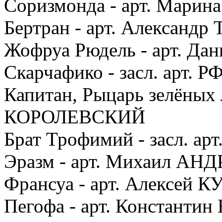
Соризмонда - арт. Мар
Бертран - арт. Александ
Жофруа Рюдель - арт. Д
Скарчафико - засл. арт.
Капитан, Рыцарь зелёных л
КОРОЛЕВСКИЙ
Брат Трофимий - засл. а
Эразм - арт. Михаил А
Франсуа - арт. Алексей
Пегофа - арт. Констант