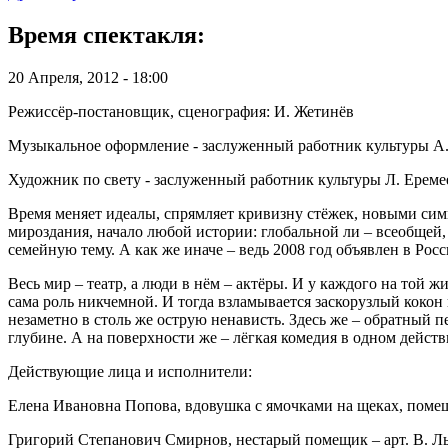
Время спектакля:
20 Апреля, 2012 - 18:00
Режиссёр-постановщик, сценография: И. Жетинёв
Музыкальное оформление - заслуженный работник культуры А
Художник по свету - заслуженный работник культуры Л. Ереме
Время меняет идеалы, спрямляет кривизну стёжек, новыми сим
мироздания, начало любой истории: глобальной ли – всеобщей, 
семейную тему. А как же иначе – ведь 2008 год объявлен в Рос
Весь мир – театр, а люди в нём – актёры. И у каждого на той 
сама роль никчемной. И тогда взламывается заскорузлый кокон 
незаметно в столь же острую ненависть. Здесь же – обратный пе
глубине. А на поверхности же – лёгкая комедия в одном действ
Действующие лица и исполнители:
Елена Ивановна Попова, вдовушка с ямочками на щеках, помещиц
Григорий Степанович Смирнов, нестарый помещик – арт. В. Л