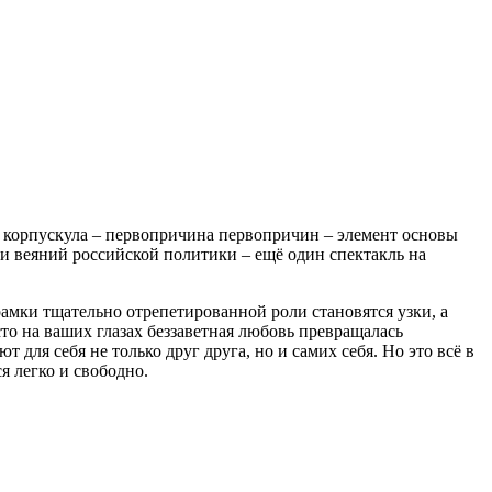
я корпускула – первопричина первопричин – элемент основы
 и веяний российской политики – ещё один спектакль на
 рамки тщательно отрепетированной роли становятся узки, а
сто на ваших глазах беззаветная любовь превращалась
для себя не только друг друга, но и самих себя. Но это всё в
я легко и свободно.