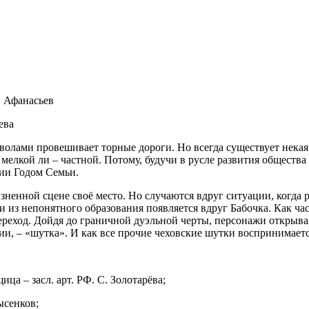
. Афанасьев
ева
волами провешивает торные дороги. Но всегда существует нека
мелкой ли – частной. Потому, будучи в русле развития общества
сии Годом Семьи.
жизненной сцене своё место. Но случаются вдруг ситуации, когда
и из непонятного образования появляется вдруг Бабочка. Как ча
реход. Дойдя до граничной дуэльной черты, персонажи открывают 
ии, – «шутка». И как все прочие чеховские шутки воспринимаетс
а – засл. арт. РФ. С. Золотарёва;
ысенков;