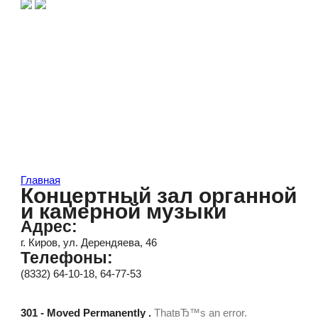
Главная
Концертный зал органной
и камерной музыки
Адрес:
г. Киров, ул. Дерендяева, 46
Телефоны:
(8332) 64-10-18, 64-77-53
301 - Moved Permanently .
ThatвЂ™s an error.