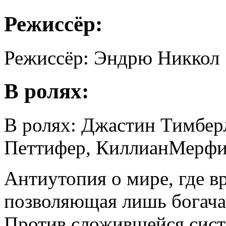
Режиссёр:
Режиссёр: Эндрю Никкол
В ролях:
В ролях: Джастин Тимбер
Петтифер, КиллианМерфи
Антиутопия о мире, где в
позволяющая лишь богачам
Против сложившейся сист