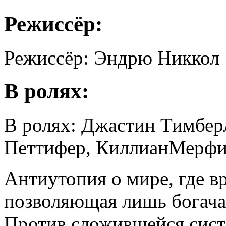
Режиссёр:
Режиссёр: Эндрю Никкол
В ролях:
В ролях: Джастин Тимбер
Петтифер, КиллианМерфи
Антиутопия о мире, где в
позволяющая лишь богачам
Против сложившейся сист