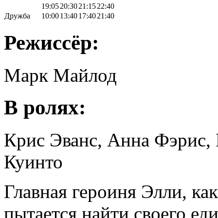
19:05
20:30
21:15
22:40
Дружба
10:00
13:40
17:40
21:40
Режиссёр:
Марк Майлод
В ролях:
Крис Эванс, Анна Фэрис,
Куинто
Главная героиня Элли, ка
пытается найти своего ед