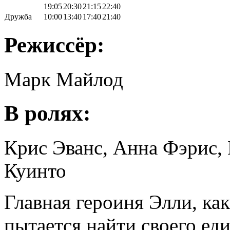
19:05
20:30
21:15
22:40
Дружба
10:00
13:40
17:40
21:40
Режиссёр:
Марк Майлод
В ролях:
Крис Эванс, Анна Фэрис,
Куинто
Главная героиня Элли, ка
пытается найти своего ед