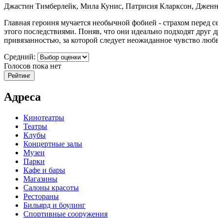
Джастин Тимберлейк, Мила Кунис, Патрисия Кларксон, Дженн
Главная героиня мучается необычной фобией - страхом перед 
этого последствиями. Поняв, что они идеально подходят друг 
привязанностью, за которой следует неожиданное чувство люб
Средний:
Голосов пока нет
Адреса
Кинотеатры
Театры
Клубы
Концертные залы
Музеи
Парки
Кафе и бары
Магазины
Салоны красоты
Рестораны
Бильярд и боулинг
Спортивные сооружения