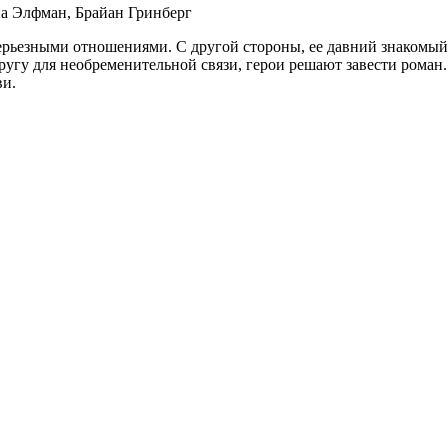
а Элфман, Брайан Гринберг
серьезными отношениями. С другой стороны, ее давний знакомый
другу для необременительной связи, герои решают завести роман
ви.