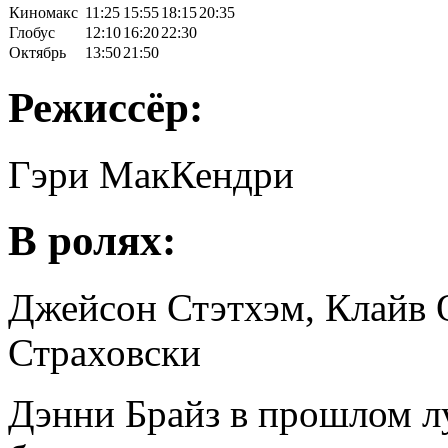
Киномакс
11:25
15:55
18:15
20:35
Глобус
12:10
16:20
22:30
Октябрь
13:50
21:50
Режиссёр:
Гэри МакКендри
В ролях:
Джейсон Стэтхэм, Клайв 
Страховски
Дэнни Брайз в прошлом л