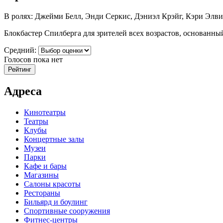
В ролях: Джейми Белл, Энди Серкис, Дэниэл Крэйг, Кэри Элви
Блокбастер Спилберга для зрителей всех возрастов, основанн
Средний:
Голосов пока нет
Адреса
Кинотеатры
Театры
Клубы
Концертные залы
Музеи
Парки
Кафе и бары
Магазины
Салоны красоты
Рестораны
Бильярд и боулинг
Спортивные сооружения
Фитнес-центры