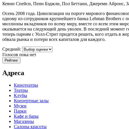
Кевин Спейси, Пенн Бэджли, Пол Беттани, Джереми Айронс, 
Осень 2008 года. Цивилизации на пороге мирового финансовог
одному из сотрудников крупнейшего банка Lehman Brothers с 
миллионы вкладчиков по всему миру, вместе со всем этим миро
оказывается на следующий день уволен. В последний момент г
теперь парням с Уолл-Стрит придется решить, кого отдать в же
обвала рынка и потери всех капиталов для каждого.
Средний:
Голосов пока нет
Адреса
Кинотеатры
Театры
Клубы
Концертные залы
Музеи
Парки
Кафе и бары
Магазины
Салоны красоты