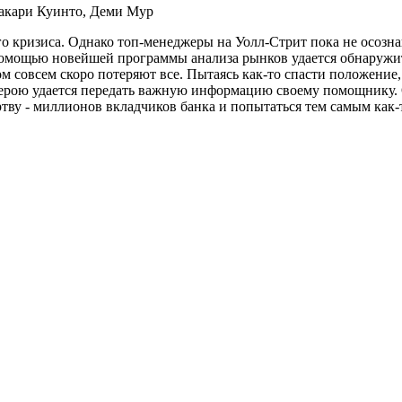
Закари Куинто, Деми Мур
о кризиса. Однако топ-менеджеры на Уолл-Стрит пока не осозн
помощью новейшей программы анализа рынков удается обнаружит
м совсем скоро потеряют все. Пытаясь как-то спасти положение,
ерою удается передать важную информацию своему помощнику. О
ртву - миллионов вкладчиков банка и попытаться тем самым как-т