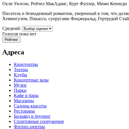
Оуэн Уилсон, Рейчел МакАдамс, Курт Фуллер, Мими Кеннеди
Писатель и безнадежный романтик, уверенный в том, что долже
Хемингуэем, Пикассо, супругами Фицжеральд, Гертрудой Стайн,
Средний:
Голосов пока нет
Адреса
Кинотеатры
Театры
Клубы
Концертные залы
Музеи
Парки
Кафе и бары
Магазины
Салоны красоты
Рестораны
Бильярд и боулинг
Спортивные сооружения
Фитнес-центры