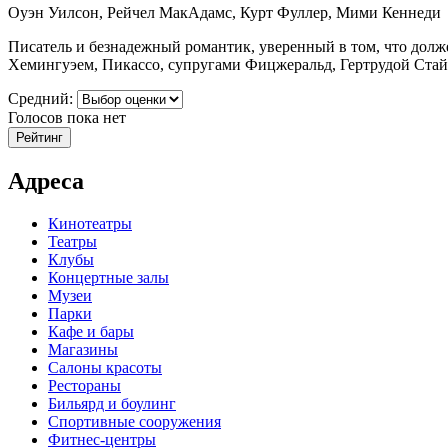
Оуэн Уилсон, Рейчел МакАдамс, Курт Фуллер, Мими Кеннеди
Писатель и безнадежный романтик, уверенный в том, что долже
Хемингуэем, Пикассо, супругами Фицжеральд, Гертрудой Стайн,
Средний:
Голосов пока нет
Адреса
Кинотеатры
Театры
Клубы
Концертные залы
Музеи
Парки
Кафе и бары
Магазины
Салоны красоты
Рестораны
Бильярд и боулинг
Спортивные сооружения
Фитнес-центры