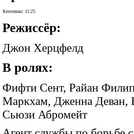
Киномакс
11:25
Режиссёр:
Джон Херцфелд
В ролях:
Фифти Сент, Райан Филип
Маркхам, Дженна Деван, 
Сьюзи Абромейт
Агент службы по борьбе с