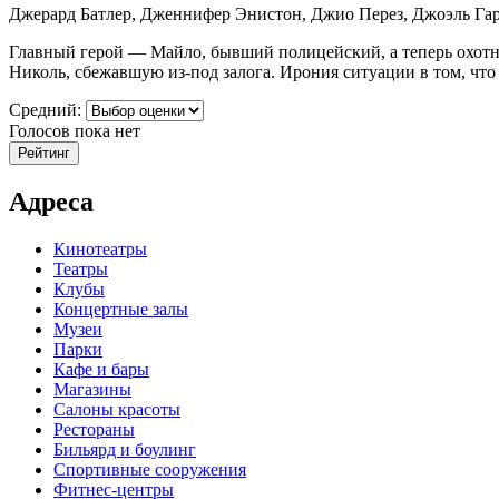
Джерард Батлер, Дженнифер Энистон, Джио Перез, Джоэль Гар
Главный герой — Майло, бывший полицейский, а теперь охотн
Николь, сбежавшую из-под залога. Ирония ситуации в том, ч
Средний:
Голосов пока нет
Адреса
Кинотеатры
Театры
Клубы
Концертные залы
Музеи
Парки
Кафе и бары
Магазины
Салоны красоты
Рестораны
Бильярд и боулинг
Спортивные сооружения
Фитнес-центры