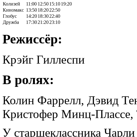
Колизей
11:00
12:50
15:10
19:20
Киномакс
13:50
18:20
22:50
Глобус
14:20
18:30
22:40
Дружба
17:30
21:20
23:10
Режиссёр:
Крэйг Гиллеспи
В ролях:
Колин Фаррелл, Дэвид Те
Кристофер Минц-Плассе, 
У старшеклассника Чарли 