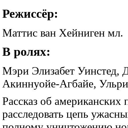
Режиссёр:
Маттис ван Хейниген мл.
В ролях:
Мэри Элизабет Уинстед, 
Акиннуойе-Агбайе, Ульри
Рассказ об американских
расследовать цепь ужасн
полному уничтожению нор