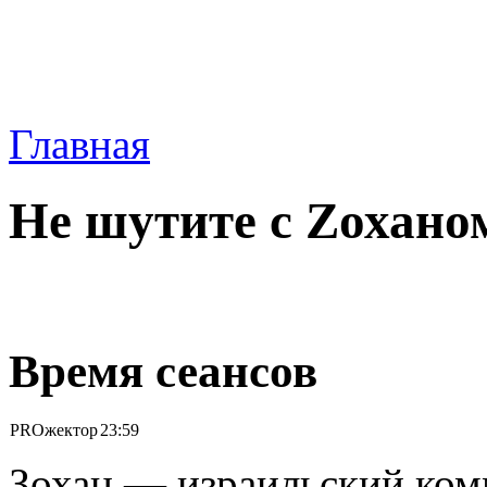
Главная
Не шутите с Zохано
Время сеансов
PROжектор
23:59
Зохан — израильский ком