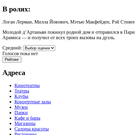
В ролях:
Логан Лерман, Милла Йовович, Мэтью Макфейден, Рэй Стиве
Молодой д’Артаньян покинул родной дом и отправился в Париж
Арамиса — и получил от всех троих вызовы на дуэль.
Средний:
Голосов пока нет
Адреса
Кинотеатры
Театры
Клубы
Концертные залы
Музеи
Парки
Кафе и бары
Магазины
Салоны красоты
Рестораны