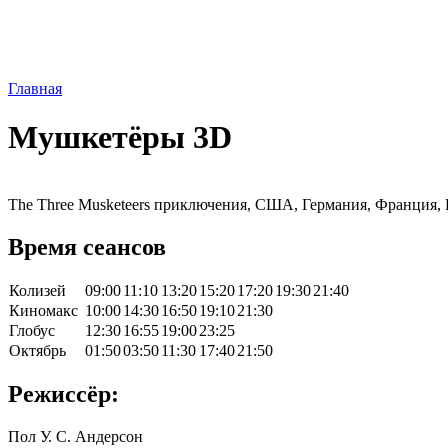
Главная
Мушкетёры 3D
The Three Musketeers приключения, США, Германия, Франция, 
Время сеансов
Колизей
09:00
11:10
13:20
15:20
17:20
19:30
21:40
Киномакс
10:00
14:30
16:50
19:10
21:30
Глобус
12:30
16:55
19:00
23:25
Октябрь
01:50
03:50
11:30
17:40
21:50
Режиссёр:
Пол У. С. Андерсон