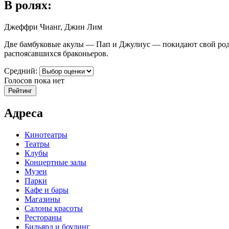
В ролях:
Джеффри Чианг, Джин Лим
Две бамбуковые акулы — Пап и Джулиус — покидают свой родно
распоясавшихся браконьеров.
Средний:
Голосов пока нет
Адреса
Кинотеатры
Театры
Клубы
Концертные залы
Музеи
Парки
Кафе и бары
Магазины
Салоны красоты
Рестораны
Бильярд и боулинг