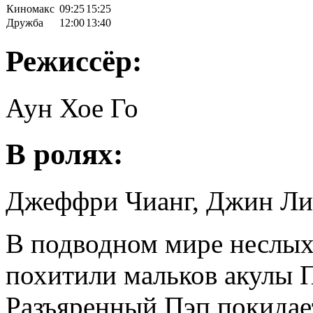
Киномакс
09:25
15:25
Дружба
12:00
13:40
Режиссёр:
Аун Хое Го
В ролях:
Джеффри Чианг, Джин Л
В подводном мире неслы
похитили мальков акулы 
Разъяренный Пэп покидае