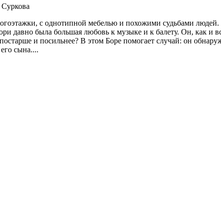
 Суркова
огоэтажки, с однотипной мебелью и похожими судьбами людей. 
и давно была большая любовь к музыке и к балету. Он, как и вс
 постарше и посильнее? В этом Боре помогает случай: он обнару
го сына....