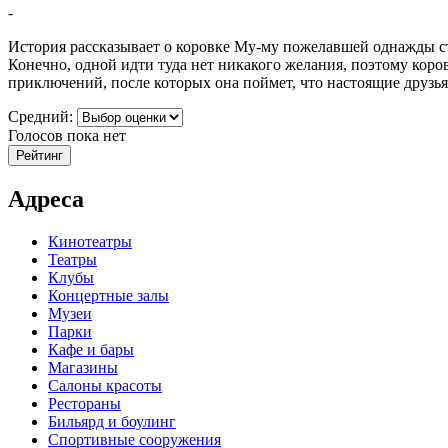
-
История рассказывает о коровке Му-му пожелавшей однажды ста
Конечно, одной идти туда нет никакого желания, поэтому коро
приключений, после которых она поймет, что настоящие друзья 
Средний:
Голосов пока нет
Адреса
Кинотеатры
Театры
Клубы
Концертные залы
Музеи
Парки
Кафе и бары
Магазины
Салоны красоты
Рестораны
Бильярд и боулинг
Спортивные сооружения