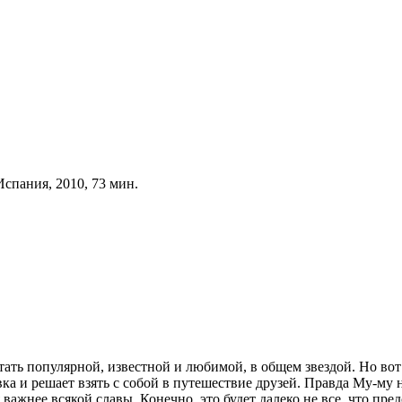
, Испания, 2010, 73 мин.
ть популярной, известной и любимой, в общем звездой. Но вот б
вка и решает взять с собой в путешествие друзей. Правда Му-му
важнее всякой славы. Конечно, это будет далеко не все, что пре