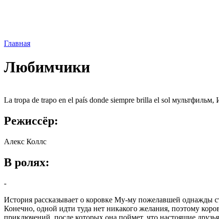
Главная
Любимчики
La tropa de trapo en el país donde siempre brilla el sol мультфильм
Режиссёр:
Алекс Коллс
В ролях:
-
История рассказывает о коровке Му-му пожелавшей однажды ста
Конечно, одной идти туда нет никакого желания, поэтому коро
приключений, после которых она поймет, что настоящие друзья 