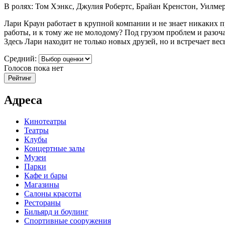
В ролях: Том Хэнкс, Джулия Робертс, Брайан Кренстон, Уилме
Лари Краун работает в крупной компании и не знает никаких п
работы, и к тому же не молодому? Под грузом проблем и разоч
Здесь Лари находит не только новых друзей, но и встречает в
Средний:
Голосов пока нет
Адреса
Кинотеатры
Театры
Клубы
Концертные залы
Музеи
Парки
Кафе и бары
Магазины
Салоны красоты
Рестораны
Бильярд и боулинг
Спортивные сооружения