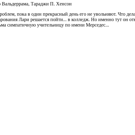
р Вальдеррама, Тараджи П. Хенсон
роблем, пока в один прекрасный день его не увольняют. Что де
арования Лари решается пойти... в колледж. Но именно тут он о
есьма симпатичную учительницу по имени Мерседес...