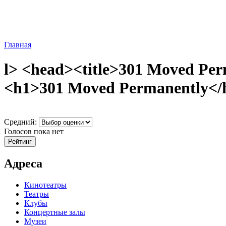
Главная
l> <head><title>301 Moved Per
<h1>301 Moved Permanently</h1
Средний:
Голосов пока нет
Адреса
Кинотеатры
Театры
Клубы
Концертные залы
Музеи