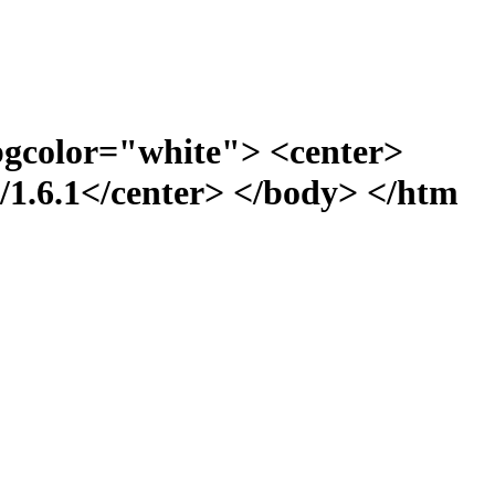
bgcolor="white"> <center>
1.6.1</center> </body> </htm