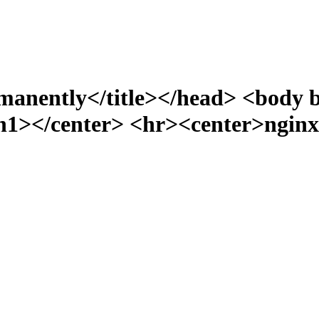
manently</title></head> <body 
></center> <hr><center>nginx/