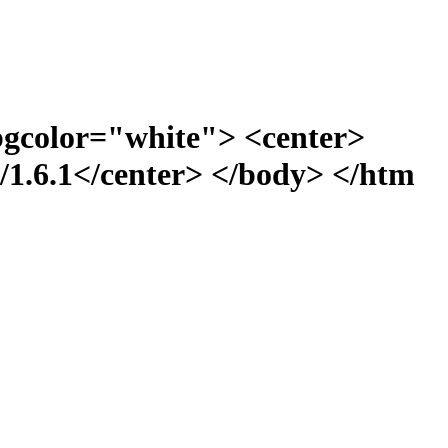
bgcolor="white"> <center>
1.6.1</center> </body> </htm