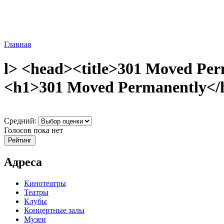
Главная
l> <head><title>301 Moved Per
<h1>301 Moved Permanently</h1
Средний:
Голосов пока нет
Адреса
Кинотеатры
Театры
Клубы
Концертные залы
Музеи