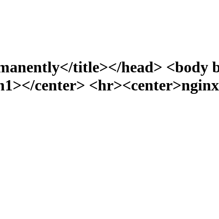
manently</title></head> <body 
></center> <hr><center>nginx/