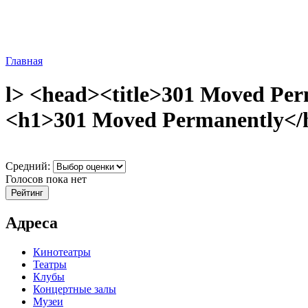
Главная
l> <head><title>301 Moved Per
<h1>301 Moved Permanently</h1
Средний:
Голосов пока нет
Адреса
Кинотеатры
Театры
Клубы
Концертные залы
Музеи