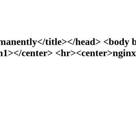
manently</title></head> <body 
></center> <hr><center>nginx/