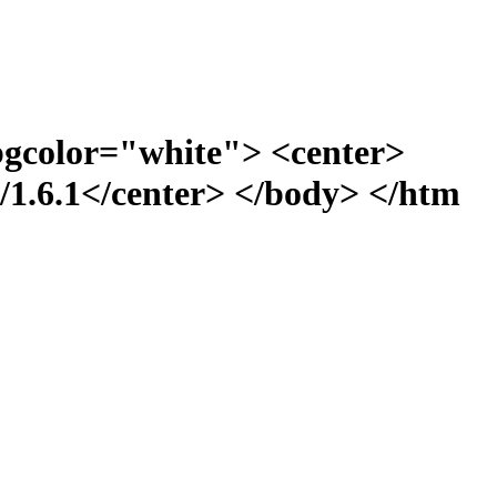
bgcolor="white"> <center>
1.6.1</center> </body> </htm