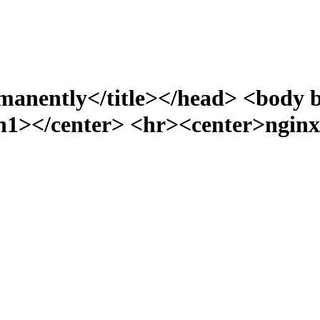
manently</title></head> <body 
></center> <hr><center>nginx/