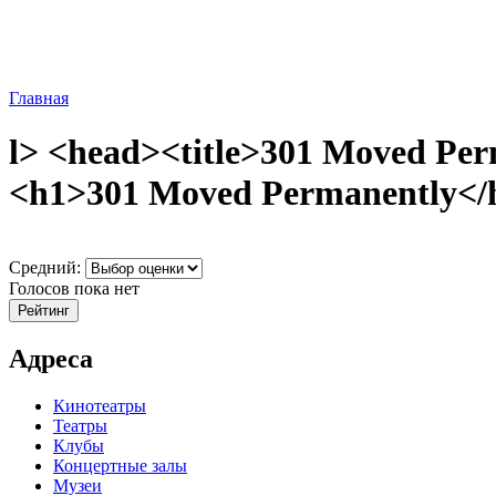
Главная
l> <head><title>301 Moved Per
<h1>301 Moved Permanently</h1
Средний:
Голосов пока нет
Адреса
Кинотеатры
Театры
Клубы
Концертные залы
Музеи