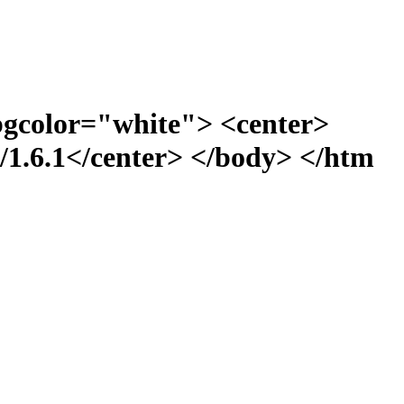
bgcolor="white"> <center>
1.6.1</center> </body> </htm