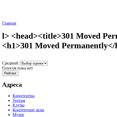
Главная
l> <head><title>301 Moved Per
<h1>301 Moved Permanently</h1
Средний:
Голосов пока нет
Адреса
Кинотеатры
Театры
Клубы
Концертные залы
Музеи