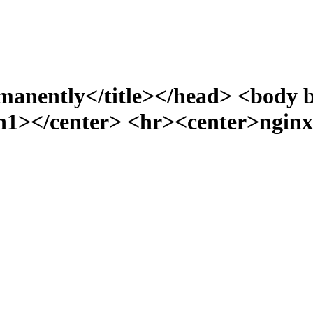
manently</title></head> <body 
></center> <hr><center>nginx/