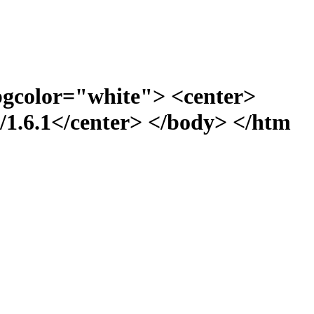
bgcolor="white"> <center>
1.6.1</center> </body> </htm