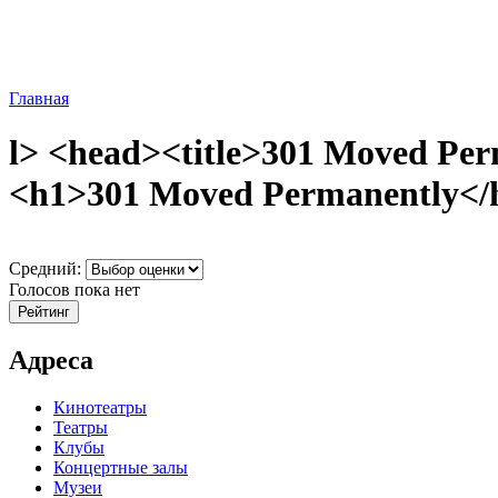
Главная
l> <head><title>301 Moved Per
<h1>301 Moved Permanently</h1
Средний:
Голосов пока нет
Адреса
Кинотеатры
Театры
Клубы
Концертные залы
Музеи