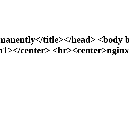
manently</title></head> <body 
></center> <hr><center>nginx/