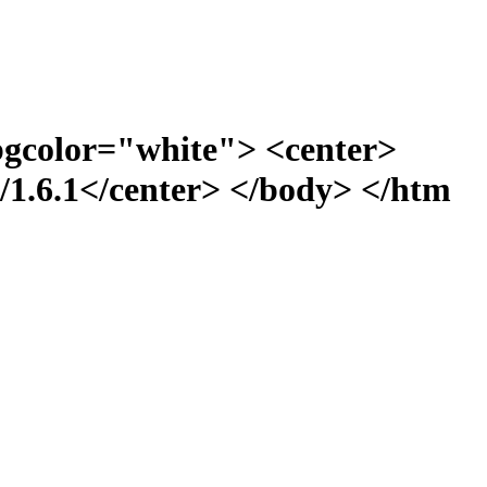
bgcolor="white"> <center>
1.6.1</center> </body> </htm