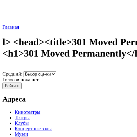
Главная
l> <head><title>301 Moved Per
<h1>301 Moved Permanently</h1
Средний:
Голосов пока нет
Адреса
Кинотеатры
Театры
Клубы
Концертные залы
Музеи