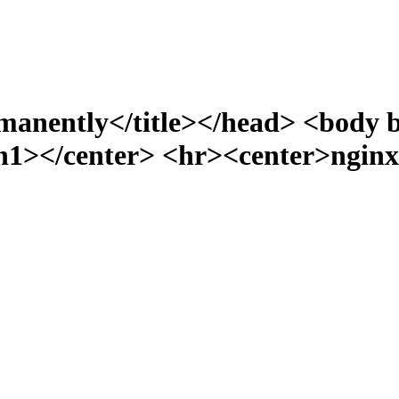
manently</title></head> <body 
></center> <hr><center>nginx/