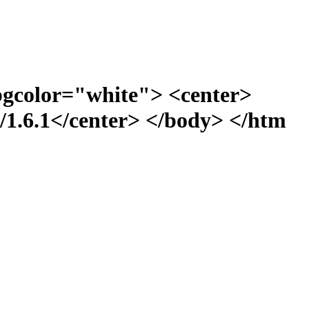
bgcolor="white"> <center>
1.6.1</center> </body> </htm