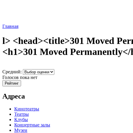
Главная
l> <head><title>301 Moved Per
<h1>301 Moved Permanently</h1
Средний:
Голосов пока нет
Адреса
Кинотеатры
Театры
Клубы
Концертные залы
Музеи