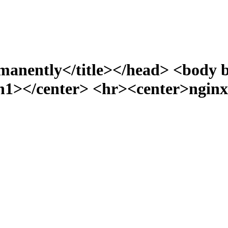
manently</title></head> <body 
></center> <hr><center>nginx/