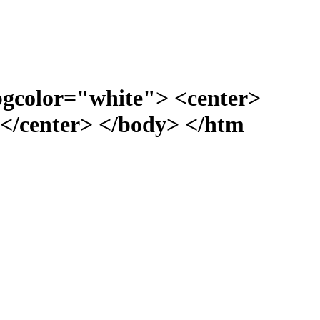
bgcolor="white"> <center>
</center> </body> </htm