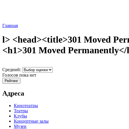
Главная
l> <head><title>301 Moved Per
<h1>301 Moved Permanently</h
Средний:
Голосов пока нет
Адреса
Кинотеатры
Театры
Клубы
Концертные залы
Музеи