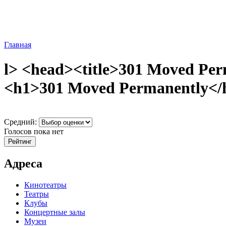
Главная
l> <head><title>301 Moved Per
<h1>301 Moved Permanently</h1
Средний:
Голосов пока нет
Адреса
Кинотеатры
Театры
Клубы
Концертные залы
Музеи