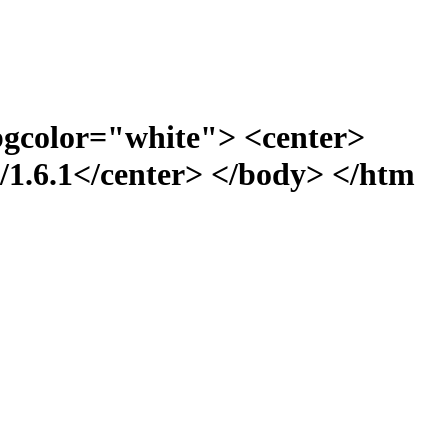
bgcolor="white"> <center>
1.6.1</center> </body> </htm