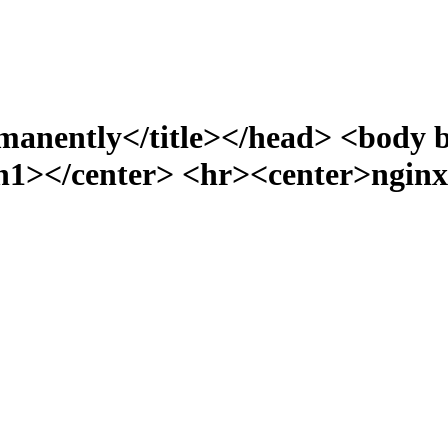
manently</title></head> <body 
></center> <hr><center>nginx/