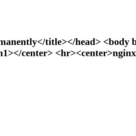
manently</title></head> <body 
></center> <hr><center>nginx/