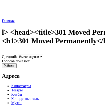
Главная
l> <head><title>301 Moved Per
<h1>301 Moved Permanently</h1
Средний:
Голосов пока нет
Адреса
Кинотеатры
Театры
Клубы
Концертные залы
Музеи