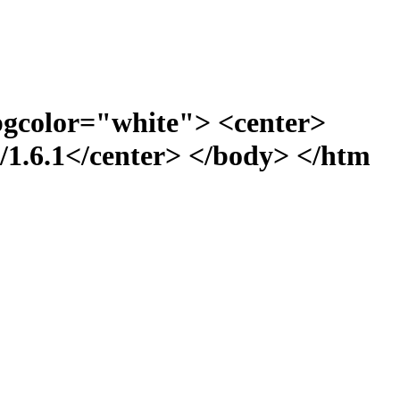
bgcolor="white"> <center>
1.6.1</center> </body> </htm