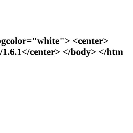
bgcolor="white"> <center>
1.6.1</center> </body> </htm