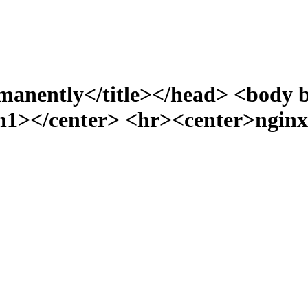
manently</title></head> <body 
></center> <hr><center>nginx/