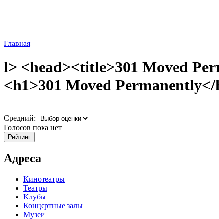
Главная
l> <head><title>301 Moved Per
<h1>301 Moved Permanently</h1
Средний:
Голосов пока нет
Адреса
Кинотеатры
Театры
Клубы
Концертные залы
Музеи