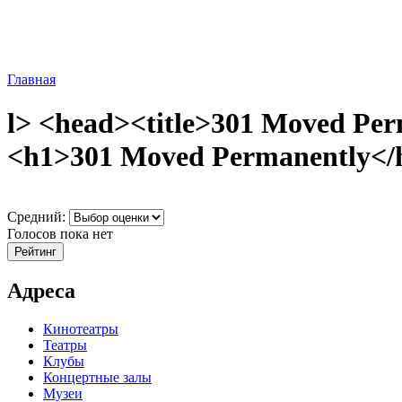
Главная
l> <head><title>301 Moved Per
<h1>301 Moved Permanently</h1
Средний:
Голосов пока нет
Адреса
Кинотеатры
Театры
Клубы
Концертные залы
Музеи