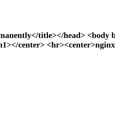
manently</title></head> <body 
></center> <hr><center>nginx/