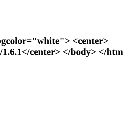
bgcolor="white"> <center>
1.6.1</center> </body> </htm