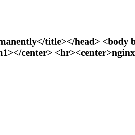
manently</title></head> <body 
></center> <hr><center>nginx/