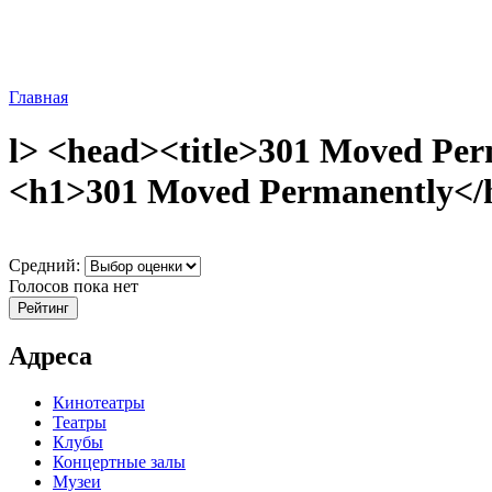
Главная
l> <head><title>301 Moved Per
<h1>301 Moved Permanently</h1
Средний:
Голосов пока нет
Адреса
Кинотеатры
Театры
Клубы
Концертные залы
Музеи