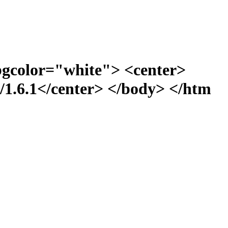
bgcolor="white"> <center>
1.6.1</center> </body> </htm