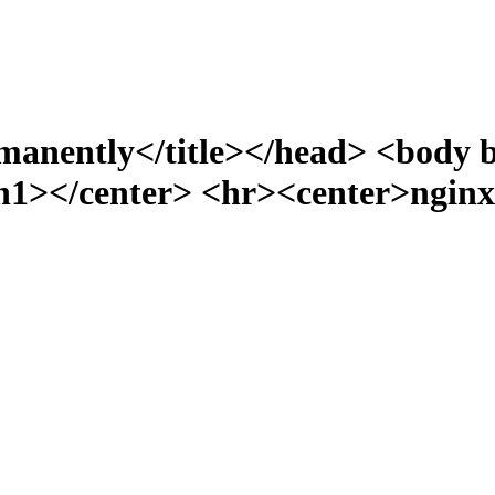
manently</title></head> <body 
></center> <hr><center>nginx/