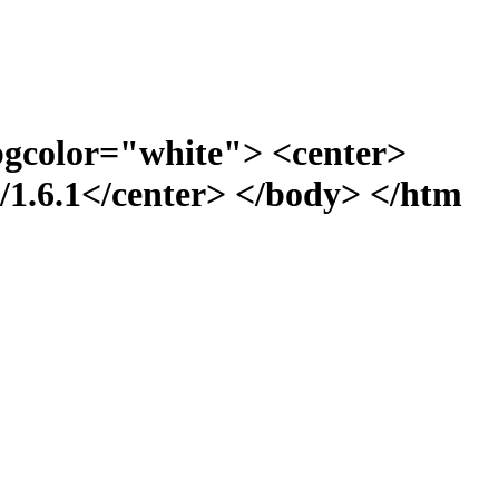
bgcolor="white"> <center>
1.6.1</center> </body> </htm