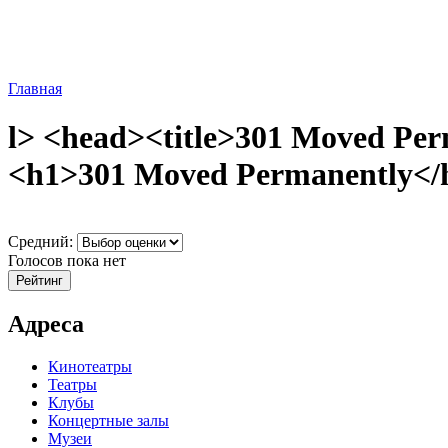
Главная
l> <head><title>301 Moved Per
<h1>301 Moved Permanently</h1
Средний:
Голосов пока нет
Адреса
Кинотеатры
Театры
Клубы
Концертные залы
Музеи