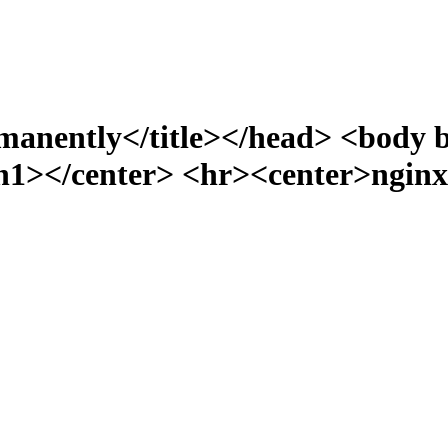
manently</title></head> <body 
></center> <hr><center>nginx/