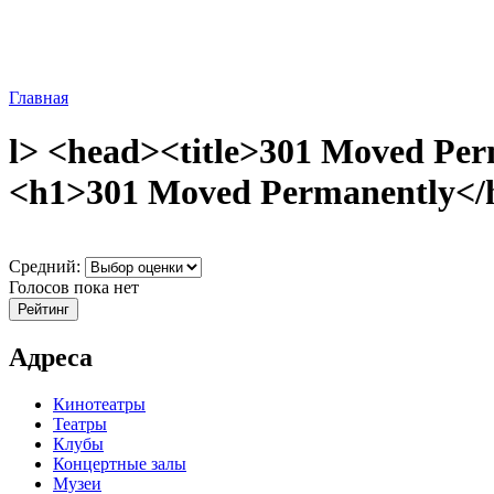
Главная
l> <head><title>301 Moved Per
<h1>301 Moved Permanently</h1
Средний:
Голосов пока нет
Адреса
Кинотеатры
Театры
Клубы
Концертные залы
Музеи