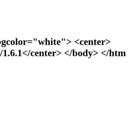
bgcolor="white"> <center>
1.6.1</center> </body> </htm