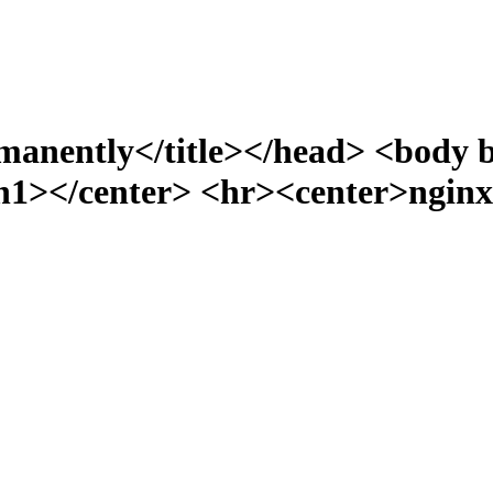
manently</title></head> <body 
></center> <hr><center>nginx/