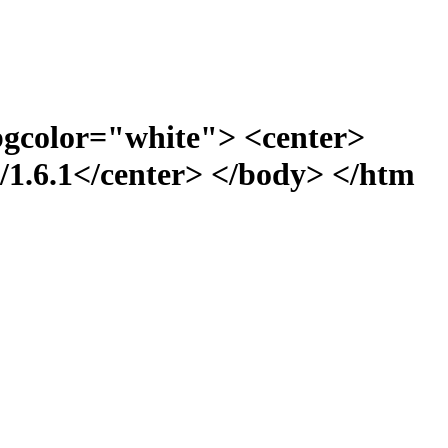
bgcolor="white"> <center>
1.6.1</center> </body> </htm