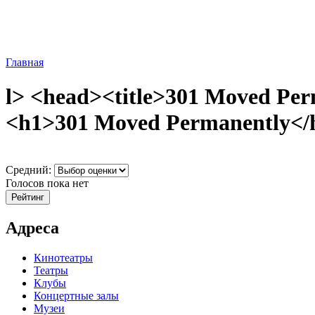
Главная
l> <head><title>301 Moved Per
<h1>301 Moved Permanently</h1
Средний:
Голосов пока нет
Адреса
Кинотеатры
Театры
Клубы
Концертные залы
Музеи