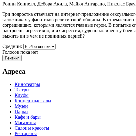
Ронни Коннелл, Дебора Акила, Майкл Ангарано, Николас Брау
Три подростка отвечают на интернет-предложение сексуального
заложниках у фанатиков религиозной общины. В стремлении н
согрешивших, которыми являются главные герои. В попытке сп
настроены агрессивно, и их агрессия, судя по количеству бое
выжить ни в чем не повинных парней?
Средний:
Голосов пока нет
Адреса
Кинотеатры
Театры
Клубы
Концертные залы
Музеи
Парки
Кафе и бары
Магазины
Салоны красоты
Рестораны