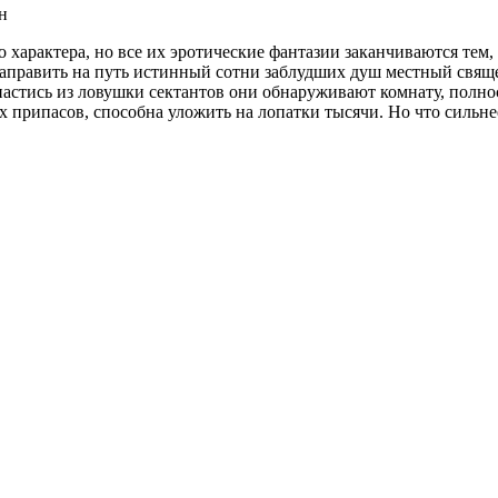
н
 характера, но все их эротические фантазии заканчиваются тем,
аправить на путь истинный сотни заблудших душ местный свящ
астись из ловушки сектантов они обнаруживают комнату, полнос
вых припасов, способна уложить на лопатки тысячи. Но что силь