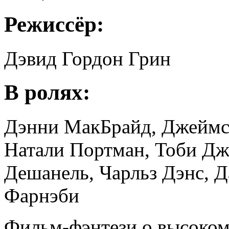
Режиссёр:
Дэвид Гордон Грин
В ролях:
Дэнни МакБрайд, Джеймс 
Натали Портман, Тоби Дж
Дешанель, Чарльз Дэнс, 
Фарнэби
Фильм-фэнтези о высоком