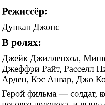
Режиссёр:
Дункан Джонс
В ролях:
Джейк Джилленхол, Мише
Джеффри Райт, Расселл П
Арден, Кэс Анвар, Джо К
Герой фильма — солдат, к
некоего человека, и выну