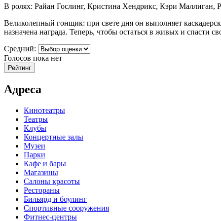
В ролях: Райан Гослинг, Кристина Хендрикс, Кэри Маллиган, 
Великолепный гонщик: при свете дня он выполняет каскадерски
назначена награда. Теперь, чтобы остаться в живых и спасти с
Средний:
Голосов пока нет
Адреса
Кинотеатры
Театры
Клубы
Концертные залы
Музеи
Парки
Кафе и бары
Магазины
Салоны красоты
Рестораны
Бильярд и боулинг
Спортивные сооружения
Фитнес-центры