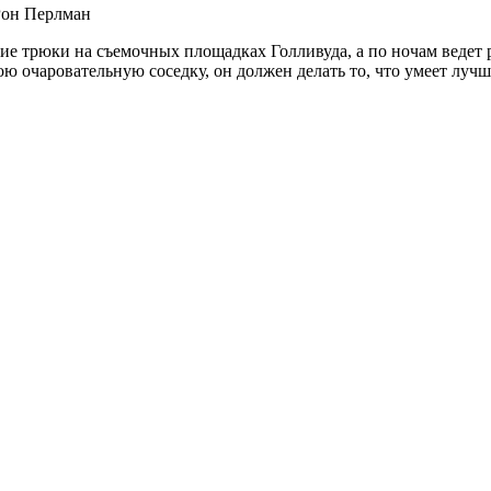
Рон Перлман
е трюки на съемочных площадках Голливуда, а по ночам ведет р
вою очаровательную соседку, он должен делать то, что умеет луч