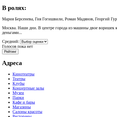
В ролях:
Мария Берсенева, Гия Гогишвили, Роман Мадянов, Георгий Гу
Москва. Наши дни. В центре города из машины двое воришек крад
деньгами...
Средний:
Голосов пока нет
Адреса
Кинотеатры
Театры
Клубы
Концертные залы
Музеи
Парки
Кафе и бары
Магазины
Салоны красоты
Рестораны