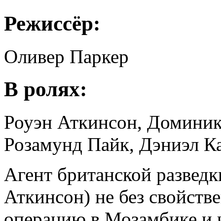
Режиссёр:
Оливер Паркер
В ролях:
Роуэн Аткинсон, Доминик
Розамунд Пайк, Дэниэл К
Агент британской развед
Аткинсон) не без свойств
операцию в Мозамбике и 