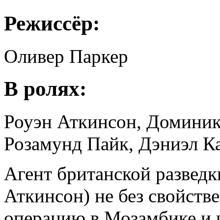
Режиссёр:
Оливер Паркер
В ролях:
Роуэн Аткинсон, Доминик
Розамунд Пайк, Дэниэл К
Агент британской развед
Аткинсон) не без свойств
операцию в Мозамбике и 