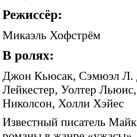
Режиссёр:
Микаэль Хофстрём
В ролях:
Джон Кьюсак, Сэмюэл Л. 
Лейкестер, Уолтер Льюис
Николсон, Холли Хэйес
Известный писатель Майк
романы в жанре «ужасы»,